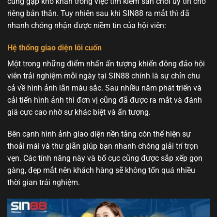
cũng gặp khó khăn trong việc tìm kiếm sân chơi uy tín cho
riêng bản thân. Tuy nhiên sau khi SIN88 ra mắt thì đã
nhanh chóng nhận được niềm tin của hội viên:
Hệ thống giao diện lôi cuốn
Một trong những điểm nhấn ấn tượng khiến đông đảo hội
viên trải nghiệm mỗi ngày tại SIN88 chính là sự chỉn chu
cả về hình ảnh lẫn màu sắc. Sau nhiều năm phát triển và
cải tiến hình ảnh thì đơn vị cũng đã được ra mắt và đánh
giá cực cao nhờ sự khác biệt và ấn tượng.
Bên cạnh hình ảnh giao diện nền tảng còn thể hiện sự
thoải mái và thư giãn giúp bạn nhanh chóng giải trí trọn
vẹn. Các tính năng này và bố cục cũng được sắp xếp gọn
gàng, đẹp mắt nên khách hàng sẽ không tốn quá nhiều
thời gian trải nghiệm.