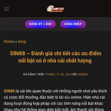
Chuyển
đến
nội
dung
ĐĂNG KÝ + 88K
ĐĂNG NHẬP
Home
»
blog
SIN88 – Đánh giá chi tiết các ưu điểm
nổi bật có ở nhà cái chất lượng
ĐÃ ĐĂNG TRÊN
THÁNG 12 28, 2024
BỞI
ADMIN
SIN88
là cái tên quen thuộc với những người chơi yêu thích
cá cược đổi thưởng, đặc biệt là tài xỉu online. Hiện nhà cái
đang hoạt động hợp pháp với các tính năng nổi bật khác
nhau như hệ thống giao diện bắt mắt, âm thanh sôi động,