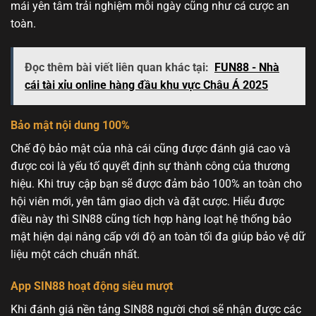
mái yên tâm trải nghiệm mỗi ngày cũng như cá cược an
toàn.
Đọc thêm bài viết liên quan khác tại:
FUN88 - Nhà
cái tài xỉu online hàng đầu khu vực Châu Á 2025
Bảo mật nội dung 100%
Chế độ bảo mật của nhà cái cũng được đánh giá cao và
được coi là yếu tố quyết định sự thành công của thương
hiệu. Khi truy cập bạn sẽ được đảm bảo 100% an toàn cho
hội viên mới, yên tâm giao dịch và đặt cược. Hiểu được
điều này thì SIN88 cũng tích hợp hàng loạt hệ thống bảo
mật hiện dại nâng cấp với độ an toàn tối đa giúp bảo vệ dữ
liệu một cách chuẩn nhất.
App SIN88 hoạt động siêu mượt
Khi đánh giá nền tảng SIN88 người chơi sẽ nhận được các