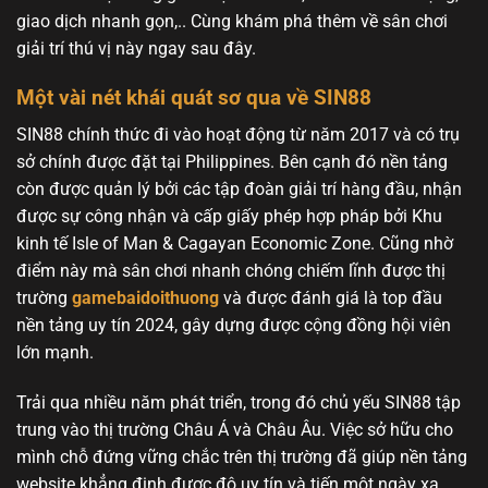
giao dịch nhanh gọn,.. Cùng khám phá thêm về sân chơi
giải trí thú vị này ngay sau đây.
Một vài nét khái quát sơ qua về SIN88
SIN88 chính thức đi vào hoạt động từ năm 2017 và có trụ
sở chính được đặt tại Philippines. Bên cạnh đó nền tảng
còn được quản lý bởi các tập đoàn giải trí hàng đầu, nhận
được sự công nhận và cấp giấy phép hợp pháp bởi Khu
kinh tế Isle of Man & Cagayan Economic Zone. Cũng nhờ
điểm này mà sân chơi nhanh chóng chiếm lĩnh được thị
trường
gamebaidoithuong
và được đánh giá là top đầu
nền tảng uy tín 2024, gây dựng được cộng đồng hội viên
lớn mạnh.
Trải qua nhiều năm phát triển, trong đó chủ yếu SIN88 tập
trung vào thị trường Châu Á và Châu Âu. Việc sở hữu cho
mình chỗ đứng vững chắc trên thị trường đã giúp nền tảng
website khẳng định được độ uy tín và tiến một ngày xa