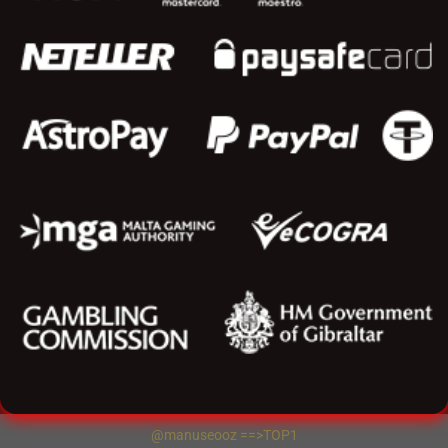
@manuseooz ==>TOP1