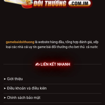
gamebaidoithuong
là website hàng đầu, tổng hợp đánh giá, xếp
loại các nhà cái uy tín game bài đổi thưởng cho bet thủ cả nước
✍ LIÊN KẾT NHANH
Giới thiệu
Điều khoản và điều kiên
Chính sách bảo mật