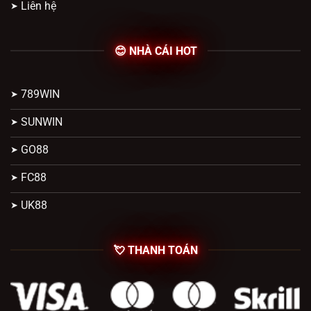
Liên hệ
😊 NHÀ CÁI HOT
789WIN
SUNWIN
GO88
FC88
UK88
💘 THANH TOÁN