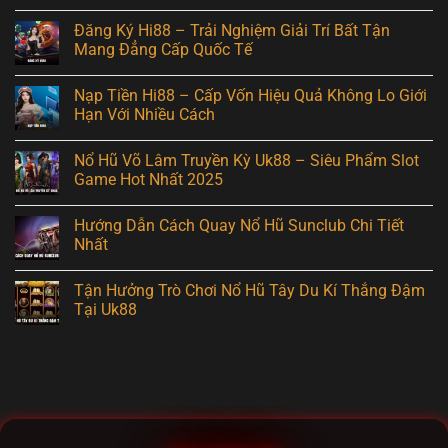
Đăng Ký Hi88 – Trải Nghiệm Giải Trí Bất Tận
Mang Đẳng Cấp Quốc Tế
Nạp Tiền Hi88 – Cấp Vốn Hiệu Quả Không Lo Giới
Hạn Với Nhiều Cách
Nổ Hũ Võ Lâm Truyền Kỳ Uk88 – Siêu Phẩm Slot
Game Hot Nhất 2025
Hướng Dẫn Cách Quay Nổ Hũ Sunclub Chi Tiết
Nhất
Tận Hưởng Trò Chơi Nổ Hũ Tây Du Kí Thắng Đậm
Tại Uk88