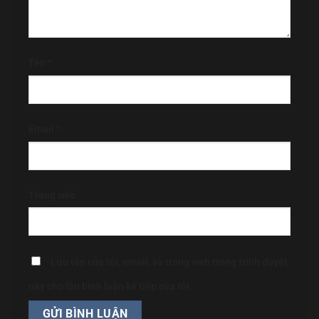
Tên
*
Email
*
Trang web
Lưu tên của tôi, email, và trang web trong trình duyệt
này cho lần bình luận kế tiếp của tôi.