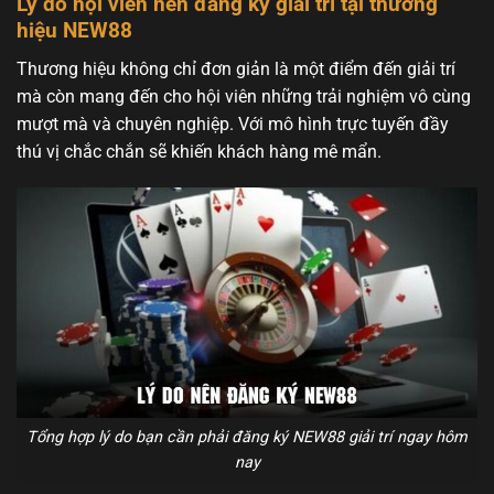
Lý do hội viên nên đăng ký giải trí tại thương
hiệu NEW88
Thương hiệu không chỉ đơn giản là một điểm đến giải trí
mà còn mang đến cho hội viên những trải nghiệm vô cùng
mượt mà và chuyên nghiệp. Với mô hình trực tuyến đầy
thú vị chắc chắn sẽ khiến khách hàng mê mẩn.
Tổng hợp lý do bạn cần phải đăng ký NEW88 giải trí ngay hôm
nay