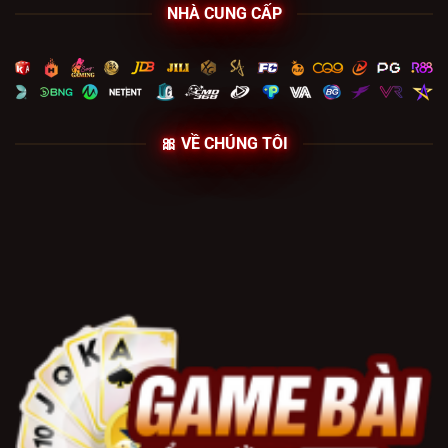
NHÀ CUNG CẤP
🎀 VỀ CHÚNG TÔI